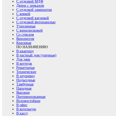
С отделкой МДФ
Двери с зеркалом
С отделкой ламинатом
С ковкой
С отделкой вагонкой
С отделкой фотопанелью
Утепленные
С винилискожей
Со стеклом
Виноритом
Красивые
ПО НАЗНАЧЕНИЮ
В квартиру
В частный дом (уличные)
Для дачи
В коттедж
Решетчатые
Технические
В хрущевку
Подъездные
Тамбурные
Парадные
Высокие
Противопожарные
Взломостойкие
В офис
В котельную
В кассу