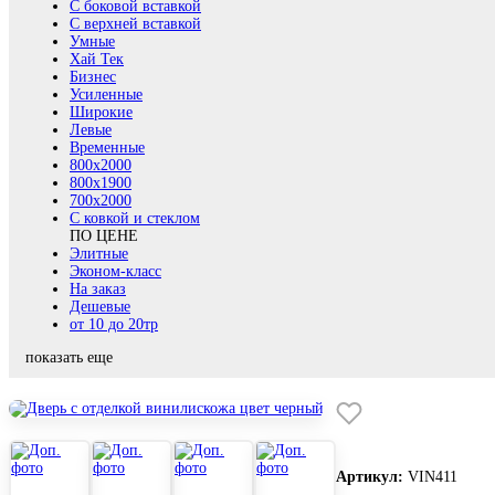
С боковой вставкой
С верхней вставкой
Умные
Хай Тек
Бизнес
Усиленные
Широкие
Левые
Временные
800х2000
800x1900
700x2000
С ковкой и стеклом
ПО ЦЕНЕ
Элитные
Эконом-класс
На заказ
Дешевые
от 10 до 20тр
показать еще
Артикул:
VIN411