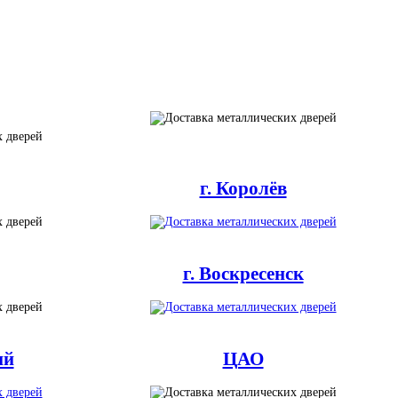
г. Королёв
г. Воскресенск
ий
ЦАО