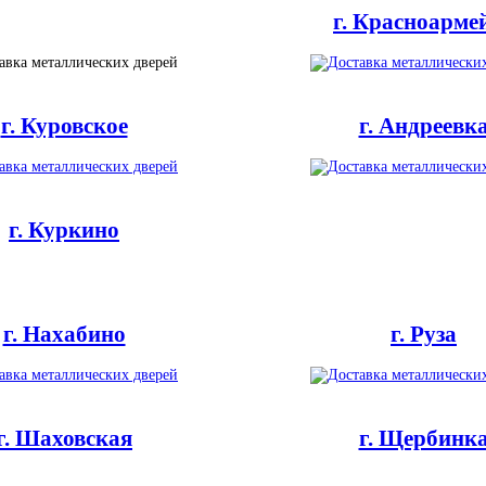
г. Красноарме
г. Куровское
г. Андреевк
г. Куркино
г. Нахабино
г. Руза
г. Шаховская
г. Щербинк