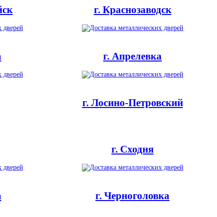
йск
г. Краснозаводск
а
г. Апрелевка
г. Лосино-Петровский
г. Сходня
а
г. Черноголовка