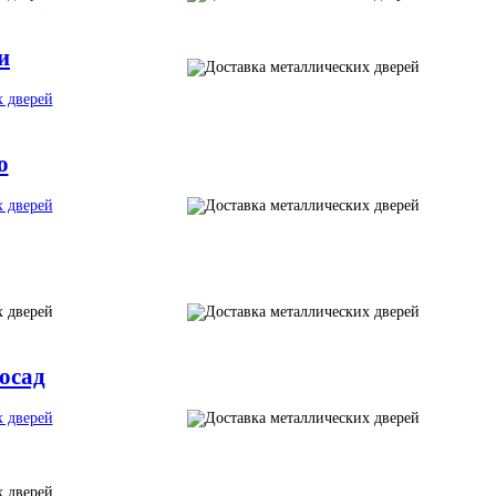
и
о
осад