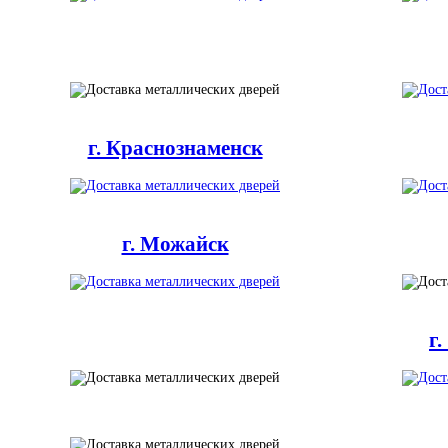
г. Краснознаменск
г. Можайск
г