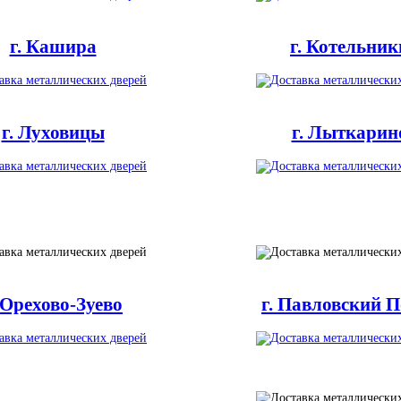
г. Кашира
г. Котельник
г. Луховицы
г. Лыткарин
. Орехово-Зуево
г. Павловский П