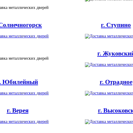
 Солнечногорск
г. Ступино
г. Жуковски
г. Юбилейный
г. Отрадное
г. Верея
г. Высоковс