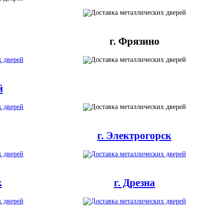
г. Фрязино
й
г. Электрогорск
к
г. Дрезна