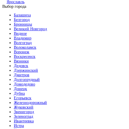
Ярославль
Выбор города
Балашиха
Белгород
Бронницы
Великий Новгород
Видное
Владимир
Волгоград
Волоколамск
Воронеж
Воскресенск
Вязники
Дедовск
Дзержинский
Дмитров
Долгопрудный
Домодедово
Донецк
Дубна
Егорьевск
Железнодорожный
Жуковский
Звенигород
Зеленоград
Ивантеевка
Истра