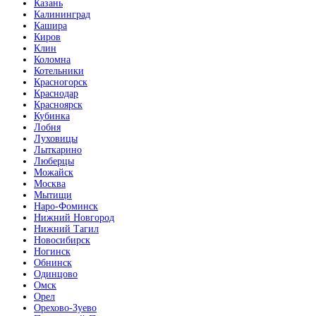
Казань
Калининград
Кашира
Киров
Клин
Коломна
Котельники
Красногорск
Краснодар
Красноярск
Кубинка
Лобня
Луховицы
Лыткарино
Люберцы
Можайск
Москва
Мытищи
Наро-Фоминск
Нижний Новгород
Нижний Тагил
Новосибирск
Ногинск
Обнинск
Одинцово
Омск
Орел
Орехово-Зуево