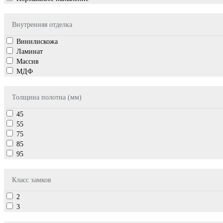
Внутренняя отделка
Винилискожа
Ламинат
Массив
МДФ
Толщина полотна (мм)
45
55
75
85
95
Класс замков
2
3