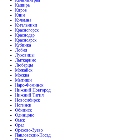
Калининград
Кашира
Киров
Клин
Коломна
Котельники
Красногорск
Краснодар
Красноярск
Кубинка
Лобня
Луховицы
Лыткарино
Люберцы
Можайск
Москва
Мытищи
Наро-Фоминск
Нижний Новгород
Нижний Тагил
Новосибирск
Ногинск
Обнинск
Одинцово
Омск
Орел
Орехово-Зуево
Павловский-Посад