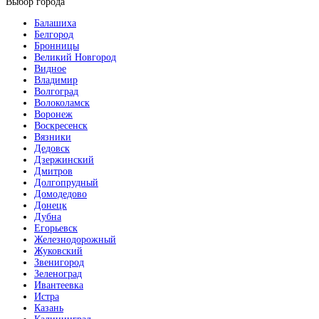
Выбор города
Балашиха
Белгород
Бронницы
Великий Новгород
Видное
Владимир
Волгоград
Волоколамск
Воронеж
Воскресенск
Вязники
Дедовск
Дзержинский
Дмитров
Долгопрудный
Домодедово
Донецк
Дубна
Егорьевск
Железнодорожный
Жуковский
Звенигород
Зеленоград
Ивантеевка
Истра
Казань