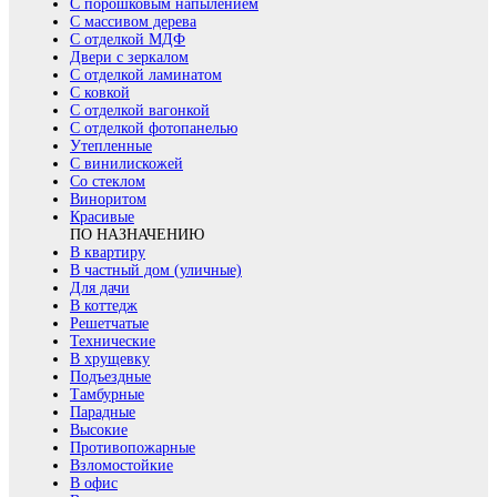
С порошковым напылением
С массивом дерева
С отделкой МДФ
Двери с зеркалом
С отделкой ламинатом
С ковкой
С отделкой вагонкой
С отделкой фотопанелью
Утепленные
С винилискожей
Со стеклом
Виноритом
Красивые
ПО НАЗНАЧЕНИЮ
В квартиру
В частный дом (уличные)
Для дачи
В коттедж
Решетчатые
Технические
В хрущевку
Подъездные
Тамбурные
Парадные
Высокие
Противопожарные
Взломостойкие
В офис