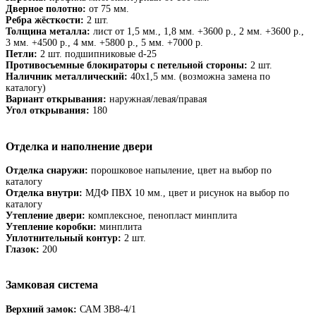
Дверное полотно:
от 75 мм.
Ребра жёсткости:
2 шт.
Толщина металла:
лист от 1,5 мм., 1,8 мм. +3600 р., 2 мм. +3600 р.,
3 мм. +4500 р., 4 мм. +5800 р., 5 мм. +7000 р.
Петли:
2 шт. подшипниковые d-25
Противосъемные блокираторы с петельной стороны:
2 шт.
Наличник металлический:
40х1,5 мм. (возможна замена по
каталогу)
Вариант открывания:
наружная/левая/правая
Угол открывания:
180
Отделка и наполнение двери
Отделка снаружи:
порошковое напыление, цвет на выбор по
каталогу
Отделка внутри:
МДФ ПВХ 10 мм., цвет и рисунок на выбор по
каталогу
Утепление двери:
комплексное, пенопласт минплита
Утепление коробки:
минплита
Уплотнительный контур:
2 шт.
Глазок:
200
Замковая система
Верхний замок:
САМ ЗВ8-4/1