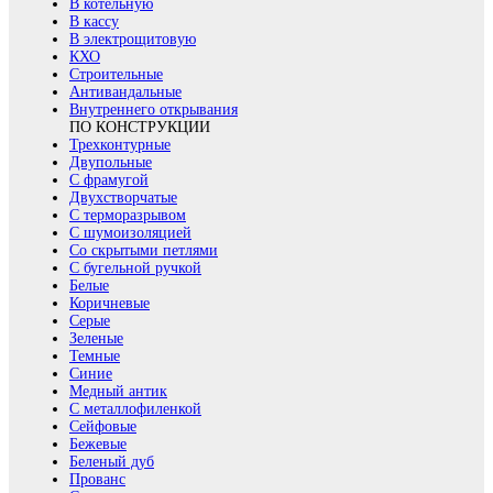
В котельную
В кассу
В электрощитовую
КХО
Строительные
Антивандальные
Внутреннего открывания
ПО КОНСТРУКЦИИ
Трехконтурные
Двупольные
С фрамугой
Двухстворчатые
С терморазрывом
С шумоизоляцией
Со скрытыми петлями
С бугельной ручкой
Белые
Коричневые
Серые
Зеленые
Темные
Синие
Медный антик
С металлофиленкой
Сейфовые
Бежевые
Беленый дуб
Прованс